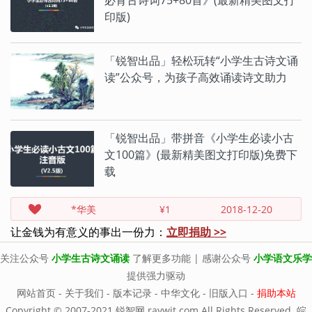
必背古诗词75+80首》(最新精美图文打
印版)
「锐智出品」轻松玩转“小学生古诗文诵
读”公众号，为孩子高效诵读诗文助力
「锐智出品」带拼音《小学生必读小古
文100篇》(最新精美图文打印版)免费下
载
*华美
¥1
2018-12-20
让金钱为有意义的事出一份力：
立即捐助 >>
[匿名]
¥10
2018-12-19
*耀
¥30
2018-12-18
关注公众号
小学生古诗文诵读
了解更多功能 | 感谢公众号
小学语文乐学
提供强力驱动
*文
¥5
2018-12-18
网站首页
-
关于我们
-
版本记录
-
中华文化
-
旧版入口
-
捐助本站
*力
¥1
2018-12-17
Copyright © 2007-2021 锐智网 raywit.com All Rights Reserved.
皖