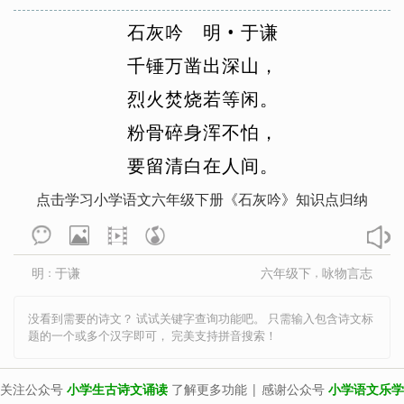
石
灰
吟
明
•
于
谦
千
锤
万
凿
出
深
山
，
烈
火
焚
烧
若
等
闲
。
粉
骨
碎
身
浑
不
怕
，
要
留
清
白
在
人
间
。
点击学习小学语文六年级下册《石灰吟》知识点归纳
明
于谦
六年级下
咏物言志
：
，
没看到需要的诗文？ 试试关键字查询功能吧。 只需输入包含诗文标
题的一个或多个汉字即可， 完美支持拼音搜索！
关注公众号
小学生古诗文诵读
了解更多功能 | 感谢公众号
小学语文乐学