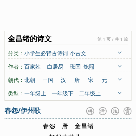
金昌绪的诗文
第 1 页 / 共 1 篇
分类：
小学生必背古诗词
小古文
唐诗三百首
宋词三百首
古诗十九首
作者：
百家姓
白居易
班固
鲍照
蒙学
北朝民歌
蔡伸
曹操
曹丕
曹勋
朝代：
北朝
三国
汉
唐
宋
元
曹植
曹组
曾觌
岑参
常建
晁补之
明
清
古代
五代
南朝
类型：
一年级上
一年级下
二年级上
陈东甫
程垓
陈亮
陈陶
陈与义
先秦
秦
东晋
西晋
近代
二年级下
三年级上
三年级下
春怨/伊州歌
陈子昂
崔颢
崔曙
崔涂
戴复古
四年级上
四年级下
五年级上
戴叔伦
杜甫
杜牧
杜秋娘
春
怨
唐
金
昌
绪
五年级下
六年级上
六年级下
杜审言
杜荀鹤
范成大
房舜卿