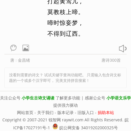
打
起
黄
莺
儿
,
唐诗300首
宋词300首
古诗19首
方岳
范仲淹
冯延巳
高鼎
高适
咏史怀古
莫
咏物言志
教
枝
上
啼
羁旅思乡
。
龚自珍
归有光
顾况
顾夐
韩翃
送别怀人
边塞征战
山水田园
啼
时
惊
妾
梦
,
韩疁
韩偓
韩愈
韩元吉
韩缜
爱情闺怨
小古文100
三字经
不
得
到
辽
西
。
贺知章
贺铸
侯蒙
皇甫冉
篇
百家姓
千字文
七年级上
七年级下
皇甫松
黄公绍
黄机
黄裳
黄升
八年级上
八年级下
九年级上
黄庭坚
黄孝迈
胡令能
贾岛
唐
金昌绪
唐诗300首
：
九年级下
高一上册
高一下册
蒋捷
姜夔
蒋氏女
皎然
贾谊
高二上册
高二下册
高三全册
没看到需要的诗文？ 试试关键字查询功能吧。 只需输入包含诗文标
金昌绪
纪昀
孔子
寇准
李白
题的一个或多个汉字即可， 完美支持拼音搜索！
李重元
郦道元
李端
列子
关注公众号
小学生古诗文诵读
了解更多功能 | 感谢公众号
小学语文乐学
李好古
李贺
李璟
李隆基
李密
提供强力驱动
林逋
林升
李频
李颀
李峤
李清照
网站首页
-
关于我们
-
版本记录
-
旧版入口
-
捐助本站
Copyright © 2007-2021 锐智网 raywit.com All Rights Reserved.
皖
李商隐
李绅
李斯
刘长卿
ICP备17027191号-1
皖公网安备 34019202000325号