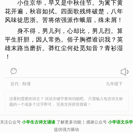
小
住
京
华
，
早
又
是
中
秋
佳
节
。
为
篱
下
黄
刘昚虚
刘义庆
柳永
刘禹锡
花
开
遍
，
秋
容
如
拭
。
四
面
歌
残
终
破
楚
，
八
年
风
味
徒
思
浙
。
苦
将
侬
强
派
作
蛾
眉
，
殊
未
屑
！
刘桢
柳中庸
柳宗元
李珣
李益
身
不
得
，
男
儿
列
，
心
却
比
，
男
儿
烈
。
算
李煜
李元膺
李之仪
卢炳
卢纶
平
生
肝
胆
，
因
人
常
热
。
俗
子
胸
襟
谁
识
我
？
英
骆宾王
罗隐
陆游
卢祖皋
雄
末
路
当
磨
折
。
莽
红
尘
何
处
觅
知
音
？
青
衫
湿
吕本中
吕不韦
马戴
毛滂
毛诗
！
马致远
孟浩然
孟郊
孟子
纳兰性
德
牛峤
牛希济
欧阳修
潘阆
裴迪
近代
秋瑾
九年级下
：
蒲松龄
钱起
秦观
秦韬玉
秋瑾
丘为
权德舆
屈原
沈佺期
没看到需要的诗文？ 试试关键字查询功能吧。 只需输入包含诗文标
题的一个或多个汉字即可， 完美支持拼音搜索！
史达祖
诗经
石孝友
时彦
司空曙
司马光
司马迁
宋濂
关注公众号
小学生古诗文诵读
了解更多功能 | 感谢公众号
小学语文乐学
宋祁
宋之问
宋自逊
孙光宪
提供强力驱动