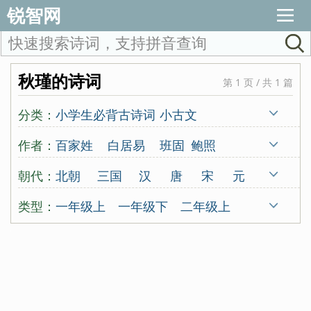
锐智网
秋瑾的诗词
第 1 页 / 共 1 篇
分类：
小学生必背古诗词
小古文
唐诗三百首
宋词三百首
古诗十九首
作者：
百家姓
白居易
班固
鲍照
蒙学
北朝民歌
蔡伸
曹操
曹丕
曹勋
朝代：
北朝
三国
汉
唐
宋
元
曹植
曹组
曾觌
岑参
常建
晁补之
明
清
古代
五代
南朝
类型：
一年级上
一年级下
二年级上
陈东甫
程垓
陈亮
陈陶
陈与义
先秦
秦
东晋
西晋
近代
二年级下
三年级上
三年级下
陈子昂
崔颢
崔曙
崔涂
戴复古
四年级上
四年级下
五年级上
戴叔伦
杜甫
杜牧
杜秋娘
五年级下
六年级上
六年级下
杜审言
杜荀鹤
范成大
房舜卿
唐诗300首
宋词300首
古诗19首