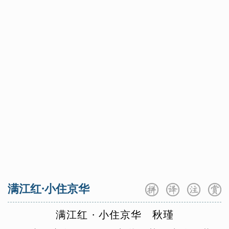
方岳
范仲淹
冯延巳
高鼎
高适
咏史怀古
咏物言志
羁旅思乡
龚自珍
归有光
顾况
顾夐
韩翃
送别怀人
边塞征战
山水田园
韩疁
韩偓
韩愈
韩元吉
韩缜
爱情闺怨
小古文100
三字经
贺知章
贺铸
侯蒙
皇甫冉
篇
百家姓
千字文
七年级上
七年级下
皇甫松
黄公绍
黄机
黄裳
黄升
八年级上
八年级下
九年级上
黄庭坚
黄孝迈
胡令能
贾岛
九年级下
高一上册
高一下册
蒋捷
姜夔
蒋氏女
皎然
贾谊
高二上册
高二下册
高三全册
金昌绪
纪昀
孔子
寇准
李白
李重元
郦道元
李端
列子
李好古
李贺
李璟
李隆基
李密
满江红·小住京华
林逋
林升
李频
李颀
李峤
李清照
李商隐
李绅
李斯
刘长卿
满
江
红
·
小
住
京
华
秋
瑾
刘辰翁
刘方平
刘过
刘克庄