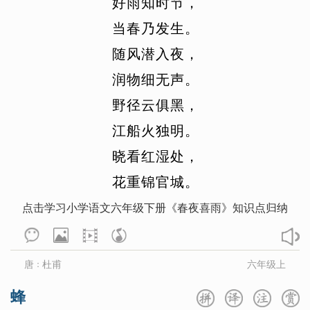
好
雨
知
时
节
，
唐诗300首
宋词300首
古诗19首
方岳
范仲淹
冯延巳
高鼎
高适
咏史怀古
当
咏物言志
春
乃
发
生
羁旅思乡
。
龚自珍
归有光
顾况
顾夐
韩翃
送别怀人
边塞征战
山水田园
随
风
潜
入
夜
，
韩疁
韩偓
韩愈
韩元吉
韩缜
爱情闺怨
小古文100
三字经
润
物
细
无
声
。
贺知章
贺铸
侯蒙
皇甫冉
篇
百家姓
千字文
七年级上
七年级下
野
径
云
俱
黑
，
皇甫松
黄公绍
黄机
黄裳
黄升
八年级上
八年级下
九年级上
江
船
火
独
明
。
黄庭坚
黄孝迈
胡令能
贾岛
九年级下
高一上册
高一下册
晓
看
红
湿
处
，
蒋捷
姜夔
蒋氏女
皎然
贾谊
高二上册
高二下册
高三全册
花
重
锦
官
城
。
金昌绪
纪昀
孔子
寇准
李白
点击学习小学语文六年级下册《春夜喜雨》知识点归纳
李重元
郦道元
李端
列子
李好古
李贺
李璟
李隆基
李密
林逋
林升
李频
李颀
李峤
李清照
唐
杜甫
六年级上
：
李商隐
李绅
李斯
刘长卿
蜂