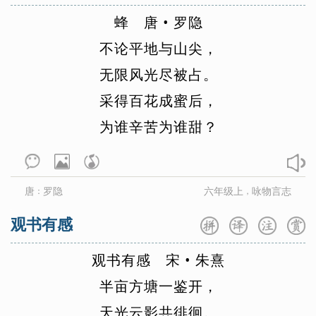
刘辰翁
刘方平
刘过
刘克庄
蜂
唐
•
罗
隐
刘昚虚
刘义庆
柳永
刘禹锡
不
论
平
地
与
山
尖
，
刘桢
柳中庸
柳宗元
李珣
李益
无
限
风
光
尽
被
占
。
李煜
李元膺
李之仪
卢炳
卢纶
采
得
百
花
成
蜜
后
，
骆宾王
罗隐
陆游
卢祖皋
为
谁
辛
苦
为
谁
甜
？
吕本中
吕不韦
马戴
毛滂
毛诗
马致远
孟浩然
孟郊
孟子
纳兰性
德
牛峤
牛希济
欧阳修
潘阆
裴迪
唐
罗隐
六年级上
咏物言志
：
，
蒲松龄
钱起
秦观
秦韬玉
秋瑾
观书有感
丘为
权德舆
屈原
沈佺期
史达祖
观
书
诗经
有
感
石孝友
宋
•
时彦
朱
熹
司空曙
司马光
司马迁
宋濂
半
亩
方
塘
一
鉴
开
，
宋祁
宋之问
宋自逊
孙光宪
天
光
云
影
共
徘
徊
。