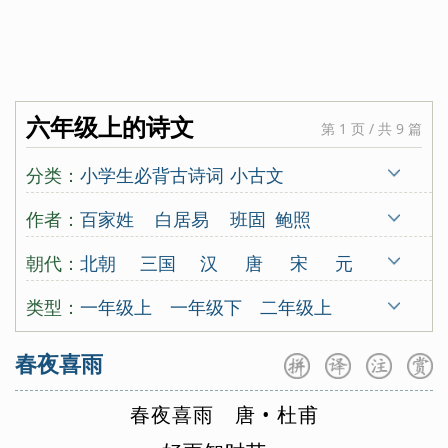
六年级上的诗文
第 1 页 / 共 9 篇
分类：
小学生必背古诗词
小古文
唐诗三百首
宋词三百首
古诗十九首
作者：
百家姓
白居易
班固
鲍照
蒙学
北朝民歌
蔡伸
曹操
曹丕
曹勋
朝代：
北朝
三国
汉
唐
宋
元
曹植
曹组
曾觌
岑参
常建
晁补之
明
清
古代
五代
南朝
类型：
一年级上
一年级下
二年级上
陈东甫
程垓
陈亮
陈陶
陈与义
先秦
秦
东晋
西晋
近代
二年级下
三年级上
三年级下
春夜喜雨
陈子昂
崔颢
崔曙
崔涂
戴复古
四年级上
四年级下
五年级上
戴叔伦
杜甫
杜牧
杜秋娘
春
夜
喜
雨
唐
•
杜
甫
五年级下
六年级上
六年级下
杜审言
杜荀鹤
范成大
房舜卿