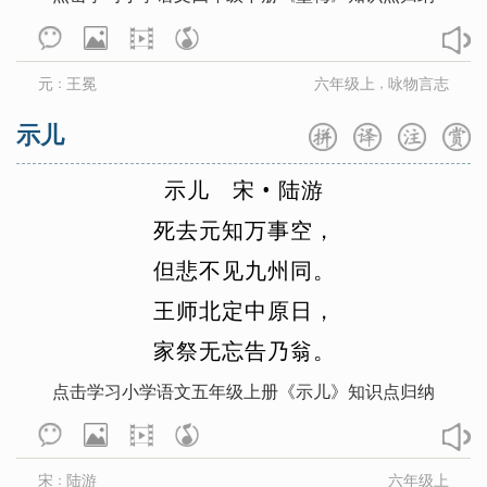
严蕊
晏殊
姚鼐
叶梦得
叶清臣
叶绍翁
佚名
元结
袁枚
袁去华
元
王冕
六年级上
咏物言志
：
，
元稹
岳飞
乐府诗集
俞国宝
于谦
曾几
礼记
张泌
张昪
张祜
张继
示儿
张籍
张九龄
张耒
张抡
张乔
示
儿
宋
•
陆
游
张若虚
张舜民
战国策
张先
死
去
元
知
万
事
空
，
张孝祥
张旭
张炎
张养浩
但
悲
不
见
九
州
同
。
张元干
张志和
赵佶
赵师秀
王
师
北
定
中
原
日
，
赵长卿
郑畋
郑燮
钟嵘
仲殊
家
祭
无
忘
告
乃
翁
。
周邦彦
周敦颐
周兴嗣
周紫芝
点击学习小学语文五年级上册《示儿》知识点归纳
庄子
朱敦儒
朱服
诸葛亮
朱庆馀
朱淑真
朱熹
左丘明
左传
祖咏
宋
陆游
六年级上
：