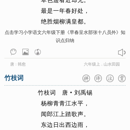
最
是
一
年
春
好
处
，
绝
胜
烟
柳
满
皇
都
。
点击学习小学语文六年级下册《早春呈水部张十八员外》知
识点归纳
唐
韩愈
六年级上
山水田园
：
，
竹枝词
竹
枝
词
唐
•
刘
禹
锡
杨
柳
青
青
江
水
平
，
闻
郎
江
上
踏
歌
声
。
东
边
日
出
西
边
雨
，