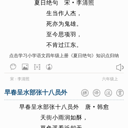
夏
日
绝
句
宋
•
李
清
照
生
当
作
人
杰
，
死
亦
为
鬼
雄
。
至
今
思
项
羽
，
不
肯
过
江
东
。
点击学习小学语文四年级上册《夏日绝句》知识点归纳
宋
李清照
六年级上
：
早春呈水部张十八员外
早
春
呈
水
部
张
十
八
员
外
唐
•
韩
愈
天
街
小
雨
润
如
酥
，
草
色
遥
看
近
却
无
。