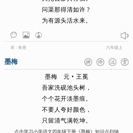
苏轼
苏洵
唐婉
谭嗣同
陶渊明
问
渠
那
得
清
如
许
?
王安国
王安石
王勃
王昌龄
为
有
源
头
活
水
来
。
王观
王翰
王建
王冕
王磐
王雱
王清惠
王实甫
王湾
王维
宋
朱熹
六年级上
：
王羲之
王炎
王应麟
王禹偁
墨梅
汪藻
王之涣
万俟咏
魏学洢
韦应物
魏征
韦庄
翁卷
文及翁
墨
梅
元
•
王
冕
文天祥
温庭筠
吴均
吴潜
吾
家
洗
砚
池
头
树
，
吴文英
向子諲
小古文
萧统
个
个
花
开
淡
墨
痕
。
夏完淳
西鄙人
谢逸
辛弃疾
不
要
人
夸
好
颜
色
，
徐昌图
薛逢
薛昭蕴
许浑
荀子
只
留
清
气
满
乾
坤
。
杨万里
杨无咎
晏几道
严仁
点击学习小学语文四年级下册《墨梅》知识点归纳