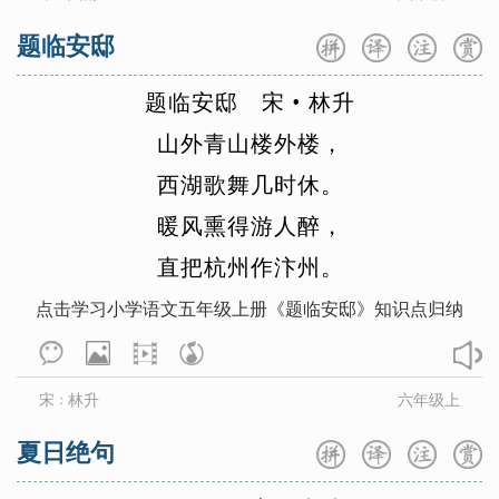
题临安邸
题
临
安
邸
宋
•
林
升
山
外
青
山
楼
外
楼
，
西
湖
歌
舞
几
时
休
。
暖
风
熏
得
游
人
醉
，
直
把
杭
州
作
汴
州
。
点击学习小学语文五年级上册《题临安邸》知识点归纳
宋
林升
六年级上
：
夏日绝句