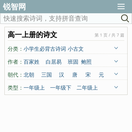
锐智网
高一上册的诗文
第 1 页 / 共 7 篇
分类：
小学生必背古诗词
小古文
唐诗三百首
宋词三百首
古诗十九首
作者：
百家姓
白居易
班固
鲍照
蒙学
北朝民歌
蔡伸
曹操
曹丕
曹勋
朝代：
北朝
三国
汉
唐
宋
元
曹植
曹组
曾觌
岑参
常建
晁补之
明
清
古代
五代
南朝
类型：
一年级上
一年级下
二年级上
陈东甫
程垓
陈亮
陈陶
陈与义
先秦
秦
东晋
西晋
近代
二年级下
三年级上
三年级下
陈子昂
崔颢
崔曙
崔涂
戴复古
四年级上
四年级下
五年级上
戴叔伦
杜甫
杜牧
杜秋娘
五年级下
六年级上
六年级下
杜审言
杜荀鹤
范成大
房舜卿
唐诗300首
宋词300首
古诗19首