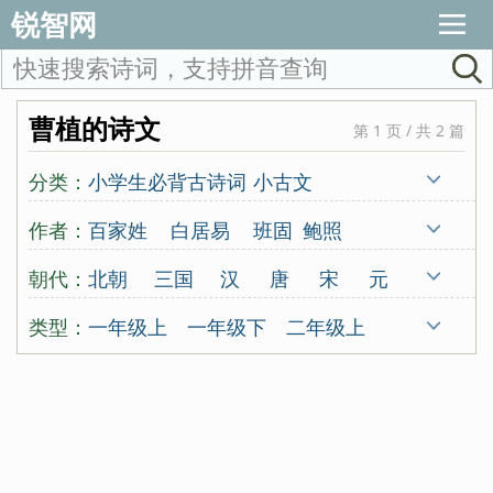
锐智网
曹植的诗文
第 1 页 / 共 2 篇
分类：
小学生必背古诗词
小古文
唐诗三百首
宋词三百首
古诗十九首
作者：
百家姓
白居易
班固
鲍照
蒙学
北朝民歌
蔡伸
曹操
曹丕
曹勋
朝代：
北朝
三国
汉
唐
宋
元
曹植
曹组
曾觌
岑参
常建
晁补之
明
清
古代
五代
南朝
类型：
一年级上
一年级下
二年级上
陈东甫
程垓
陈亮
陈陶
陈与义
先秦
秦
东晋
西晋
近代
二年级下
三年级上
三年级下
陈子昂
崔颢
崔曙
崔涂
戴复古
四年级上
四年级下
五年级上
戴叔伦
杜甫
杜牧
杜秋娘
五年级下
六年级上
六年级下
杜审言
杜荀鹤
范成大
房舜卿
唐诗300首
宋词300首
古诗19首