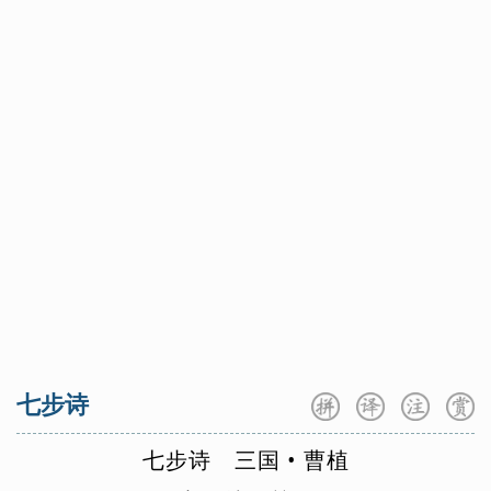
方岳
范仲淹
冯延巳
高鼎
高适
咏史怀古
咏物言志
羁旅思乡
龚自珍
归有光
顾况
顾夐
韩翃
送别怀人
边塞征战
山水田园
韩疁
韩偓
韩愈
韩元吉
韩缜
爱情闺怨
小古文100
三字经
贺知章
贺铸
侯蒙
皇甫冉
篇
百家姓
千字文
七年级上
七年级下
皇甫松
黄公绍
黄机
黄裳
黄升
八年级上
八年级下
九年级上
黄庭坚
黄孝迈
胡令能
贾岛
九年级下
高一上册
高一下册
蒋捷
姜夔
蒋氏女
皎然
贾谊
高二上册
高二下册
高三全册
金昌绪
纪昀
孔子
寇准
李白
李重元
郦道元
李端
列子
李好古
李贺
李璟
李隆基
李密
七步诗
林逋
林升
李频
李颀
李峤
李清照
李商隐
李绅
李斯
刘长卿
七
步
诗
三
国
•
曹
植
刘辰翁
刘方平
刘过
刘克庄