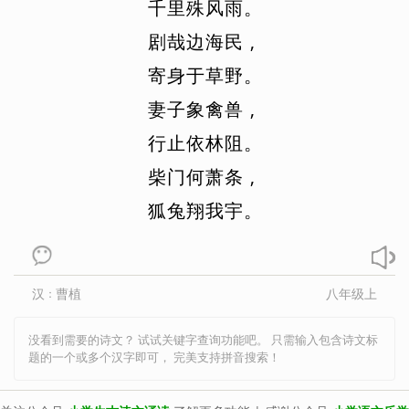
千
里
殊
风
雨
。
苏轼
苏洵
唐婉
谭嗣同
陶渊明
剧
哉
边
海
民
,
王安国
王安石
王勃
王昌龄
寄
身
于
草
野
。
王观
王翰
王建
王冕
王磐
王雱
妻
子
象
禽
兽
,
王清惠
王实甫
王湾
王维
行
止
依
林
阻
。
王羲之
王炎
王应麟
王禹偁
柴
门
何
萧
条
,
汪藻
王之涣
万俟咏
魏学洢
狐
兔
翔
我
宇
。
韦应物
魏征
韦庄
翁卷
文及翁
文天祥
温庭筠
吴均
吴潜
吴文英
向子諲
小古文
萧统
汉
曹植
八年级上
：
夏完淳
西鄙人
谢逸
辛弃疾
没看到需要的诗文？ 试试关键字查询功能吧。 只需输入包含诗文标
徐昌图
薛逢
薛昭蕴
许浑
荀子
题的一个或多个汉字即可， 完美支持拼音搜索！
杨万里
杨无咎
晏几道
严仁