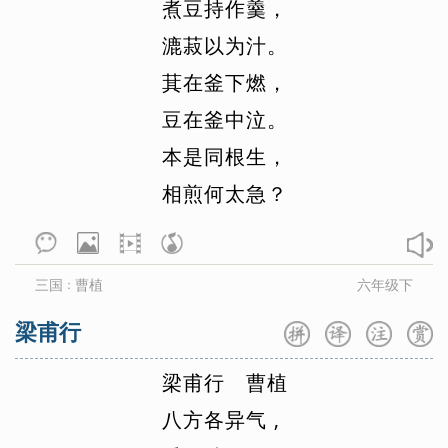
煮
豆
持
作
羹
，
刘昚虚
刘义庆
柳永
刘禹锡
漉
菽
以
为
汁
。
刘桢
柳中庸
柳宗元
李珣
李益
萁
在
釜
下
燃
，
李煜
李元膺
李之仪
卢炳
卢纶
豆
在
釜
中
泣
。
骆宾王
罗隐
陆游
卢祖皋
本
是
同
根
生
，
吕本中
吕不韦
马戴
毛滂
毛诗
相
煎
何
太
急
？
马致远
孟浩然
孟郊
孟子
纳兰性
德
牛峤
牛希济
欧阳修
潘阆
裴迪
蒲松龄
钱起
秦观
秦韬玉
秋瑾
三国
曹植
六年级下
：
丘为
权德舆
屈原
沈佺期
梁甫行
史达祖
诗经
石孝友
时彦
梁
甫
行
曹
植
司空曙
司马光
司马迁
宋濂
八
方
各
异
气
,
宋祁
宋之问
宋自逊
孙光宪