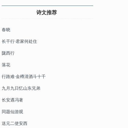
诗文推荐
春晓
长干行·君家何处住
陇西行
落花
行路难·金樽清酒斗十千
九月九日忆山东兄弟
长安遇冯著
同题仙游观
送元二使安西