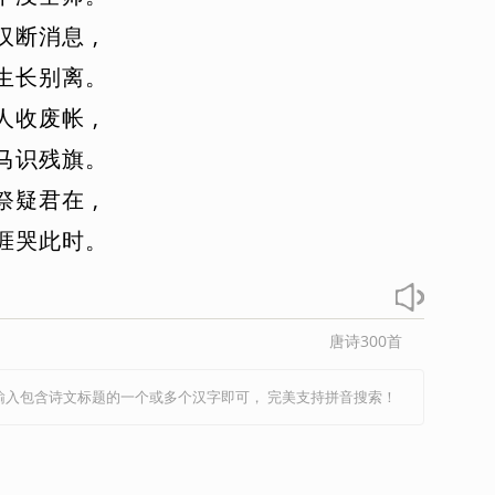
李商隐
李绅
李斯
刘长卿
刘辰翁
汉
断
消
息
,
刘义庆
柳永
刘禹锡
刘桢
柳中庸
生
长
别
离
。
膺
李之仪
卢炳
卢纶
骆宾王
罗隐
人
收
废
帐
,
马戴
毛滂
毛诗
马致远
孟浩然
孟郊
马
识
残
旗
。
阳修
潘阆
裴迪
蒲松龄
钱起
秦观
祭
疑
君
在
,
屈原
沈佺期
史达祖
诗经
石孝友
时彦
涯
哭
此
时
。
濂
宋祁
宋之问
宋自逊
孙光宪
苏轼
王安国
王安石
王勃
王昌龄
王观
王翰
王实甫
王湾
王维
王羲之
王炎
唐诗300首
万俟咏
魏学洢
韦应物
魏征
韦庄
输入包含诗文标题的一个或多个汉字即可， 完美支持拼音搜索！
吴均
吴潜
吴文英
向子諲
小古文
辛弃疾
徐昌图
薛逢
薛昭蕴
许浑
荀子
仁
严蕊
晏殊
姚鼐
叶梦得
叶清臣