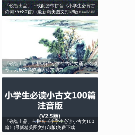
「锐智出品」下载配套带拼音《小学生必背古
诗词75+80首》(最新精美图文打印版)
「锐智出品」轻松玩转“小学生古诗文诵读”公众
号，为孩子高效诵读诗文助力
「锐智出品」带拼音《小学生必读小古文100
篇》(最新精美图文打印版)免费下载