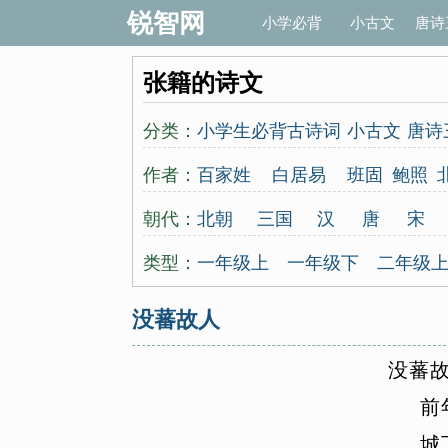
锐智网
小学必背
小古文
唐诗
张籍的诗文
分类：
小学生必背古诗词
小古文
唐诗
作者：
百家姓
白居易
班固
鲍照
曾觌
岑参
常建
晁补之
陈东
朝代：
北朝
三国
汉
唐
宋
崔颢
崔曙
崔涂
戴复古
戴叔
先秦
秦
东晋
西晋
近
类型：
一年级上
一年级下
二年级
范成大
房舜卿
方岳
范仲淹
四年级上
四年级下
五年级
没蕃故人
顾况
顾夐
韩翃
韩疁
韩偓
韩
唐诗300首
宋词300首
古诗1
皇甫冉
皇甫松
黄公绍
黄
没
蕃
送别怀人
边塞征战
山水田
贾岛
蒋捷
姜夔
蒋氏女
皎然
前
千字文
七年级上
七年级下
李重元
郦道元
李端
列子
高一上册
高一下册
高二上
城