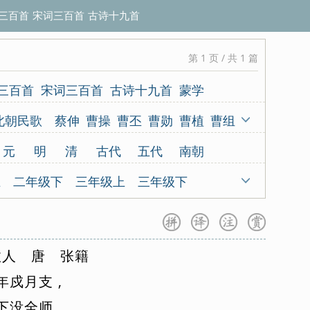
三百首
宋词三百首
古诗十九首
第 1 页 / 共 1 篇
三百首
宋词三百首
古诗十九首
蒙学
北朝民歌
蔡伸
曹操
曹丕
曹勋
曹植
曹组
甫
程垓
陈亮
陈陶
陈与义
陈子昂
元
明
清
古代
五代
南朝
伦
杜甫
杜牧
杜秋娘
杜审言
杜荀鹤
代
上
二年级下
三年级上
三年级下
冯延巳
高鼎
高适
龚自珍
归有光
上
五年级下
六年级上
六年级下
愈
韩元吉
韩缜
贺知章
贺铸
侯蒙
9首
咏史怀古
咏物言志
羁旅思乡
机
黄裳
黄升
黄庭坚
黄孝迈
胡令能
故
人
唐
张
籍
园
爱情闺怨
小古文100
三字经
百家姓
贾谊
金昌绪
纪昀
孔子
寇准
李白
篇
年
戍
月
支
,
八年级上
八年级下
九年级上
九年级下
李好古
李贺
李璟
李隆基
李密
林逋
册
下
没
高二下册
全
师
。
高三全册