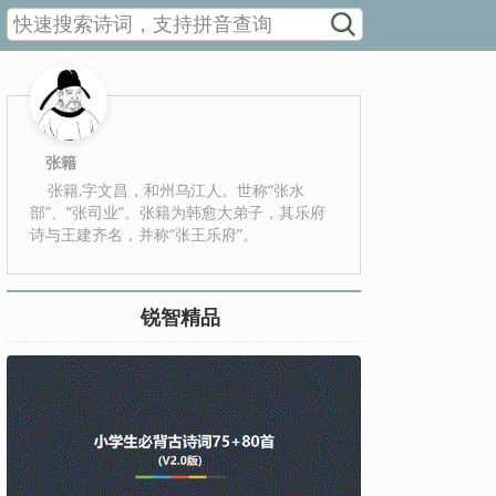
张籍
张籍,字文昌，和州乌江人。世称“张水
部”、“张司业”。张籍为韩愈大弟子，其乐府
诗与王建齐名，并称“张王乐府”。
锐智精品