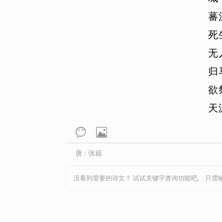
林升
李频
李颀
李峤
李清照
蕃
刘方平
刘过
刘克庄
刘昚虚
死
柳宗元
李珣
李益
李煜
李元
无
陆游
卢祖皋
吕本中
吕不韦
归
孟子
纳兰性
牛峤
牛希济
欧
欲
德
秦韬玉
秋瑾
丘为
权德舆
天
司空曙
司马光
司马迁
宋
苏洵
唐婉
谭嗣同
陶渊明
王建
王冕
王磐
王雱
王清惠
唐
张籍
：
王应麟
王禹偁
汪藻
王之涣
没看到需要的诗文？ 试试关键字查询功能吧。 只需
翁卷
文及翁
文天祥
温庭筠
萧统
夏完淳
西鄙人
谢逸
杨万里
杨无咎
晏几道
严