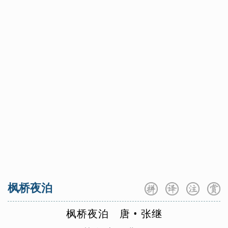
方岳
范仲淹
冯延巳
高鼎
高适
咏史怀古
咏物言志
羁旅思乡
龚自珍
归有光
顾况
顾夐
韩翃
送别怀人
边塞征战
山水田园
韩疁
韩偓
韩愈
韩元吉
韩缜
爱情闺怨
小古文100
三字经
贺知章
贺铸
侯蒙
皇甫冉
篇
百家姓
千字文
七年级上
七年级下
皇甫松
黄公绍
黄机
黄裳
黄升
八年级上
八年级下
九年级上
黄庭坚
黄孝迈
胡令能
贾岛
九年级下
高一上册
高一下册
蒋捷
姜夔
蒋氏女
皎然
贾谊
高二上册
高二下册
高三全册
金昌绪
纪昀
孔子
寇准
李白
李重元
郦道元
李端
列子
李好古
李贺
李璟
李隆基
李密
枫桥夜泊
林逋
林升
李频
李颀
李峤
李清照
李商隐
李绅
李斯
刘长卿
枫
桥
夜
泊
唐
•
张
继
刘辰翁
刘方平
刘过
刘克庄