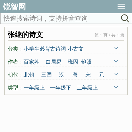
锐智网
张继的诗文
第 1 页 / 共 1 篇
分类：
小学生必背古诗词
小古文
唐诗三百首
宋词三百首
古诗十九首
作者：
百家姓
白居易
班固
鲍照
蒙学
北朝民歌
蔡伸
曹操
曹丕
曹勋
朝代：
北朝
三国
汉
唐
宋
元
曹植
曹组
曾觌
岑参
常建
晁补之
明
清
古代
五代
南朝
类型：
一年级上
一年级下
二年级上
陈东甫
程垓
陈亮
陈陶
陈与义
先秦
秦
东晋
西晋
近代
二年级下
三年级上
三年级下
陈子昂
崔颢
崔曙
崔涂
戴复古
四年级上
四年级下
五年级上
戴叔伦
杜甫
杜牧
杜秋娘
五年级下
六年级上
六年级下
杜审言
杜荀鹤
范成大
房舜卿
唐诗300首
宋词300首
古诗19首