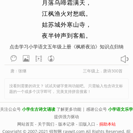
月
落
乌
啼
霜
满
天
，
刘昚虚
刘义庆
柳永
刘禹锡
江
枫
渔
火
对
愁
眠
。
刘桢
柳中庸
柳宗元
李珣
李益
姑
苏
城
外
寒
山
寺
，
李煜
李元膺
李之仪
卢炳
卢纶
夜
半
钟
声
到
客
船
。
骆宾王
罗隐
陆游
卢祖皋
点击学习小学语文五年级上册《枫桥夜泊》知识点归纳
吕本中
吕不韦
马戴
毛滂
毛诗
马致远
孟浩然
孟郊
孟子
纳兰性
德
唐
张继
三年级上
唐诗300首
：
，
牛峤
牛希济
欧阳修
潘阆
裴迪
蒲松龄
钱起
秦观
秦韬玉
秋瑾
没看到需要的诗文？ 试试关键字查询功能吧。 只需输入包含诗文标
题的一个或多个汉字即可， 完美支持拼音搜索！
丘为
权德舆
屈原
沈佺期
史达祖
诗经
石孝友
时彦
关注公众号
小学生古诗文诵读
了解更多功能 | 感谢公众号
小学语文乐学
司空曙
司马光
司马迁
宋濂
提供强力驱动
网站首页
-
关于我们
-
版本记录
-
旧版入口
-
捐助本站
宋祁
宋之问
宋自逊
孙光宪
Copyright © 2007-2021 锐智网 raywit.com All Rights Reserved.
皖