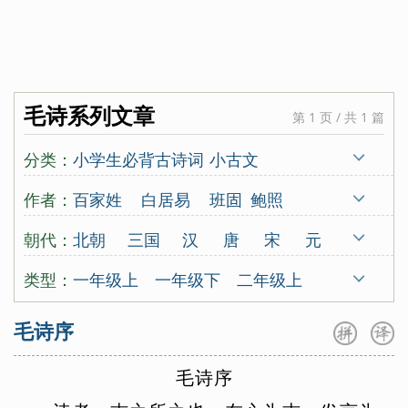
毛诗系列文章
第 1 页 / 共 1 篇
分类：
小学生必背古诗词
小古文
唐诗三百首
宋词三百首
古诗十九首
作者：
百家姓
白居易
班固
鲍照
蒙学
北朝民歌
蔡伸
曹操
曹丕
曹勋
朝代：
北朝
三国
汉
唐
宋
元
曹植
曹组
曾觌
岑参
常建
晁补之
明
清
古代
五代
南朝
类型：
一年级上
一年级下
二年级上
陈东甫
程垓
陈亮
陈陶
陈与义
先秦
秦
东晋
西晋
近代
二年级下
三年级上
三年级下
毛诗序
陈子昂
崔颢
崔曙
崔涂
戴复古
四年级上
四年级下
五年级上
戴叔伦
杜甫
杜牧
杜秋娘
毛
诗
序
五年级下
六年级上
六年级下
杜审言
杜荀鹤
范成大
房舜卿