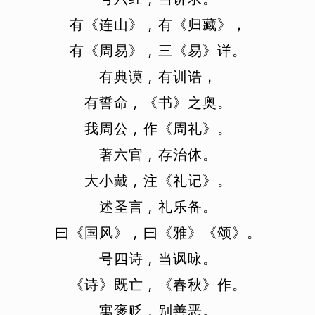
有
《
连
山
》
,
有
《
归
藏
》
，
有
《
周
易
》
,
三
《
易
》
详
。
有
典
谟
,
有
训
诰
，
有
誓
命
,
《
书
》
之
奥
。
我
周
公
,
作
《
周
礼
》
。
著
六
官
,
存
治
体
。
大
小
戴
,
注
《
礼
记
》
。
述
圣
言
,
礼
乐
备
。
曰
《
国
风
》
,
曰
《
雅
》
《
颂
》
。
号
四
诗
,
当
讽
咏
。
《
诗
》
既
亡
,
《
春
秋
》
作
。
寓
褒
贬
,
别
善
恶
。