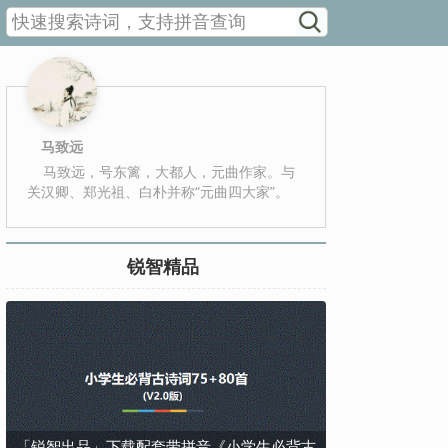
马致远
马致远，号东篱，大都人，元曲作家。与
关汉卿、郑光祖、白朴并称“元曲四大家”。
锐智精品
「锐智出品」下载配套带拼音《小学生必背古