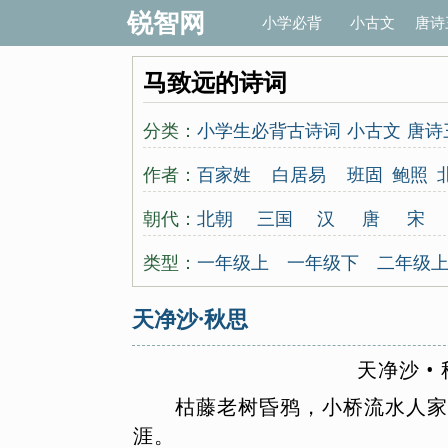
锐智网
小学必背
小古文
唐诗
马致远的诗词
分类：
小学生必背古诗词
小古文
唐诗
作者：
百家姓
白居易
班固
鲍照
曾觌
岑参
常建
晁补之
陈东
朝代：
北朝
三国
汉
唐
宋
崔颢
崔曙
崔涂
戴复古
戴叔
先秦
秦
东晋
西晋
近
类型：
一年级上
一年级下
二年级
范成大
房舜卿
方岳
范仲淹
四年级上
四年级下
五年级
天净沙·秋思
顾况
顾夐
韩翃
韩疁
韩偓
韩
唐诗300首
宋词300首
古诗1
皇甫冉
皇甫松
黄公绍
黄
天
净
沙
•
送别怀人
边塞征战
山水田
贾岛
蒋捷
姜夔
蒋氏女
皎然
枯
藤
老
树
昏
鸦
，
小
桥
流
水
人
家
千字文
七年级上
七年级下
李重元
郦道元
李端
列子
涯
。
高一上册
高一下册
高二上