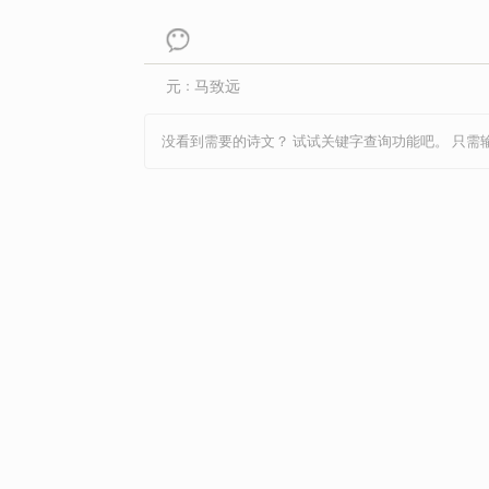
林升
李频
李颀
李峤
李清照
刘方平
刘过
刘克庄
刘昚虚
元
马致远
：
柳宗元
李珣
李益
李煜
李元
陆游
卢祖皋
吕本中
吕不韦
没看到需要的诗文？ 试试关键字查询功能吧。 只需
孟子
纳兰性
牛峤
牛希济
欧
德
秦韬玉
秋瑾
丘为
权德舆
司空曙
司马光
司马迁
宋
苏洵
唐婉
谭嗣同
陶渊明
王建
王冕
王磐
王雱
王清惠
王应麟
王禹偁
汪藻
王之涣
翁卷
文及翁
文天祥
温庭筠
萧统
夏完淳
西鄙人
谢逸
杨万里
杨无咎
晏几道
严