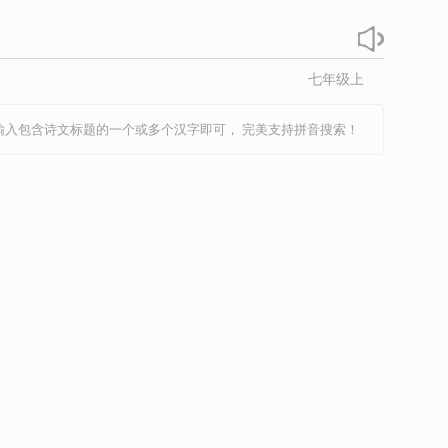
李商隐
李绅
李斯
刘长卿
刘辰翁
刘义庆
柳永
刘禹锡
刘桢
柳中庸
七年级上
膺
李之仪
卢炳
卢纶
骆宾王
罗隐
马戴
毛滂
毛诗
马致远
孟浩然
孟郊
输入包含诗文标题的一个或多个汉字即可， 完美支持拼音搜索！
阳修
潘阆
裴迪
蒲松龄
钱起
秦观
屈原
沈佺期
史达祖
诗经
石孝友
时彦
濂
宋祁
宋之问
宋自逊
孙光宪
苏轼
王安国
王安石
王勃
王昌龄
王观
王翰
王实甫
王湾
王维
王羲之
王炎
万俟咏
魏学洢
韦应物
魏征
韦庄
吴均
吴潜
吴文英
向子諲
小古文
辛弃疾
徐昌图
薛逢
薛昭蕴
许浑
荀子
仁
严蕊
晏殊
姚鼐
叶梦得
叶清臣