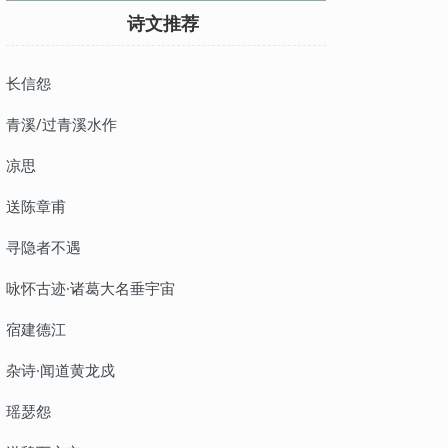
诗文推荐
长信怨
青溪/过青溪水作
凉思
送陈章甫
寻隐者不遇
咏怀古迹·诸葛大名垂宇宙
宿建德江
杂诗·闻道黄龙戍
瑶瑟怨