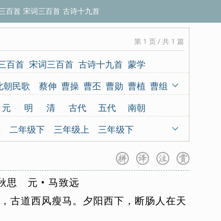
三百首
宋词三百首
古诗十九首
第 1 页 / 共 1 篇
三百首
宋词三百首
古诗十九首
蒙学
北朝民歌
蔡伸
曹操
曹丕
曹勋
曹植
曹组
甫
程垓
陈亮
陈陶
陈与义
陈子昂
元
明
清
古代
五代
南朝
伦
杜甫
杜牧
杜秋娘
杜审言
杜荀鹤
代
上
二年级下
三年级上
三年级下
冯延巳
高鼎
高适
龚自珍
归有光
上
五年级下
六年级上
六年级下
愈
韩元吉
韩缜
贺知章
贺铸
侯蒙
9首
咏史怀古
咏物言志
羁旅思乡
机
黄裳
黄升
黄庭坚
黄孝迈
胡令能
秋
思
元
•
马
致
远
园
爱情闺怨
小古文100
三字经
百家姓
贾谊
金昌绪
纪昀
孔子
寇准
李白
篇
，
古
道
西
风
瘦
马
。
夕
阳
西
下
，
断
肠
人
在
天
八年级上
八年级下
九年级上
九年级下
李好古
李贺
李璟
李隆基
李密
林逋
册
高二下册
高三全册