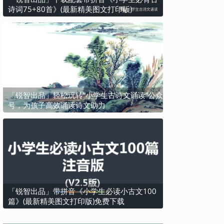
诗词75+80首》(最新精美图文打印版)
「锐智出品」轻松玩转“小学生古诗文诵读”公众
号，为孩子高效诵读诗文助力
「锐智出品」带拼音《小学生必读小古文100
篇》(最新精美图文打印版)免费下载