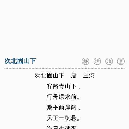
孤，遁世而爱生活。常建夜宿此地，举头望见松树梢头，明
月升起，清光照来，格外有情，而无心可猜。想来明月不知
今夜主人不在，换了客人，依然多情来伴，故云“犹为
君”，“君”指王昌龄。这既暗示王昌龄不在，更表现隐逸生活
的清高情趣。夜宿茅屋是孤独的，而抬眼看见窗外屋边有花
影映来，也别具情意。到院里散步，看见王昌龄莳养的药草
长得很好。因为久无人来，路面长出青苔，所以茂盛的药草
次北固山下
却滋养了青苔。这再一次暗示主人不在已久，更在描写隐逸
情趣的同时，流露出一种惋惜和期待的情味，表现得含蓄微
次
北
固
山
下
唐
王
湾
妙。
客
路
青
山
下
,
末联便写自己的归志。“鸾鹤群”用江淹《登庐山香炉
峰》“此山具鸾鹤，往来尽仙灵”语，表示将与鸾鹤仙灵为
行
舟
绿
水
前
。
侣，隐逸终生。这里用了一个“亦”字，很妙。实际上这时王
潮
平
两
岸
阔
,
昌龄已登仕路，不再隐居。这“亦”字是虚晃，故意也是善意
风
正
一
帆
悬
。
地说要学王昌龄隐逸，步王昌龄同道，借以婉转地点出讽劝
海
日
生
残
夜
,
王昌龄坚持初衷而归隐的意思。其实，这也就是本诗的主题