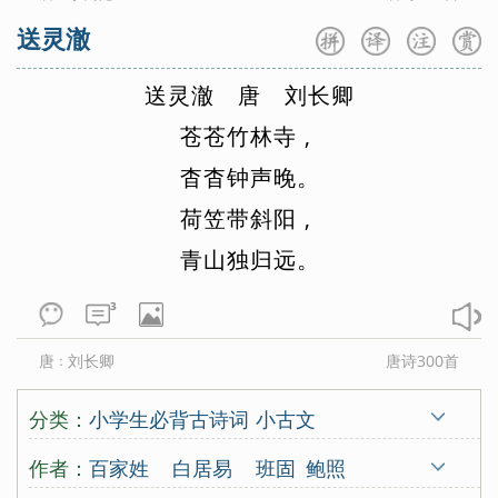
送灵澈
送
灵
澈
唐
刘
长
卿
苍
苍
竹
林
寺
,
杳
杳
钟
声
晚
。
荷
笠
带
斜
阳
,
青
山
独
归
远
。
3
唐
刘长卿
唐诗300首
：
分类：
小学生必背古诗词
小古文
唐诗三百首
宋词三百首
古诗十九首
作者：
百家姓
白居易
班固
鲍照