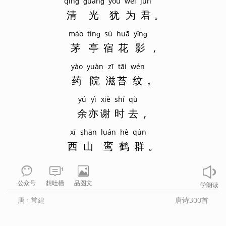
qīnɡ
ɡuānɡ
yóu
wéi
jūn
清
光
犹
为
君
。
máo
tínɡ
sù
huā
yǐnɡ
茅
亭
宿
花
影
,
yào
yuàn
zī
tāi
wén
药
院
滋
苔
纹
。
yú
yì
xiè
shí
qù
余
亦
谢
时
去
,
xī
shān
luán
hè
qún
西
山
鸾
鹤
群
。
1
公众号
想吐槽
品图文
学朗读
唐
常建
唐诗300首
：