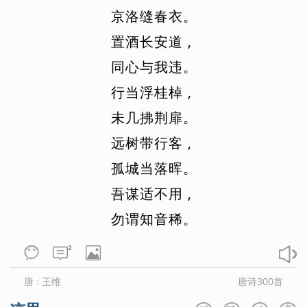
京
洛
缝
春
衣
。
置
酒
长
安
道
,
同
心
与
我
违
。
行
当
浮
桂
棹
,
未
几
拂
荆
扉
。
远
树
带
行
客
,
孤
城
当
落
晖
。
吾
谋
适
不
用
,
勿
谓
知
音
稀
。
2
唐
王维
唐诗300首
：