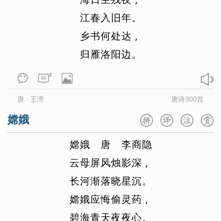
思想。题曰“宿王昌龄隐居”，旨在招王昌龄归隐。
江
春
入
旧
年
。
这首诗的艺术特点确同《题破山寺后禅院》，“其旨远，
乡
书
何
处
达
,
其兴僻，佳句辄来，唯论意表”。诗人善于在平易地写景中
归
雁
洛
阳
边
。
蕴含着深长的比兴寄喻，形象明朗，诗旨含蓄，而意向显
豁，发人联想。就此诗而论，诗人巧妙地抓住王昌龄从前隐
2
居的旧地，深情地赞叹隐者王昌龄的清高品格和隐逸生活的
高尚情趣，诚挚地表示讽劝和期望仕者王昌龄归来的意向。
唐
王湾
唐诗300首
：
因而在构思和表现上，“唯论意表”的特点更为突出，终篇都
嫦娥
赞此劝彼，意在言外，而一片深情又都借景物表达，使王昌
龄隐居处的无情景物都充满对王昌龄的深情，愿王昌龄归
嫦
娥
唐
李
商
隐
来。但手法又只是平实描叙，不拟人化。所以，其动人在写
云
母
屏
风
烛
影
深
,
情，其悦人在传神，艺术风格确实近王维、孟浩然一派。
长
河
渐
落
晓
星
沉
。
嫦
娥
应
悔
偷
灵
药
,
碧
海
青
天
夜
夜
心
。