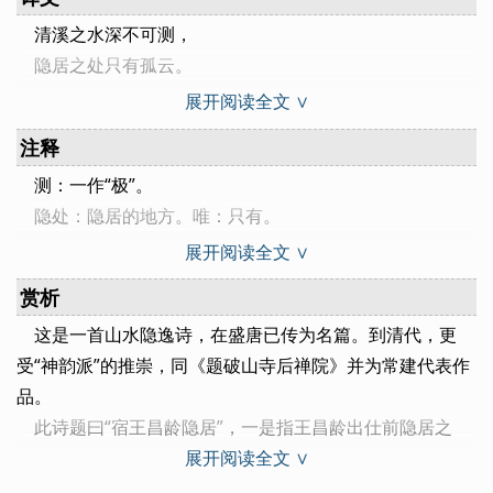
清溪之水深不可测，
隐居之处只有孤云。
松林中间明月微露，
展开阅读全文 ∨
洒下清辉似为郎君。
注释
茅亭花影睡意正浓，
测：一作“极”。
芍药园圃滋生苔纹。
隐处：隐居的地方。唯：只有。
我也想要谢绝世俗，
犹：还，仍然。
来与西山鸾鹤合群。
展开阅读全文 ∨
宿：比喻夜静花影如眠。
赏析
药院：种芍药的庭院。滋：生长着。
这是一首山水隐逸诗，在盛唐已传为名篇。到清代，更
余：我。谢时：辞去世俗之累。
受“神韵派”的推崇，同《题破山寺后禅院》并为常建代表作
鸾鹤：古常指仙人的禽鸟。群：与……为伍。
品。
此诗题曰“宿王昌龄隐居”，一是指王昌龄出仕前隐居之
展开阅读全文 ∨
处，二是说当时王昌龄不在此地。王昌龄及第时大约已有三
十七岁。此前，他曾隐居石门山。山在今安徽含山县境内，