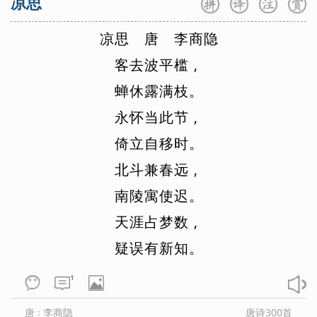
凉思
凉
思
唐
李
商
隐
客
去
波
平
槛
,
蝉
休
露
满
枝
。
永
怀
当
此
节
,
倚
立
自
移
时
。
北
斗
兼
春
远
,
南
陵
寓
使
迟
。
天
涯
占
梦
数
,
疑
误
有
新
知
。
1
唐
李商隐
唐诗300首
：