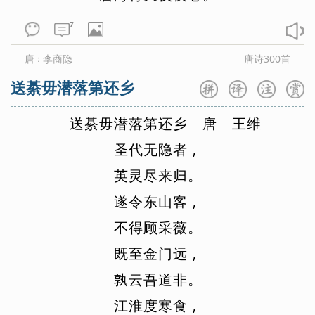
7
唐
李商隐
唐诗300首
：
送綦毋潜落第还乡
送
綦
毋
潜
落
第
还
乡
唐
王
维
圣
代
无
隐
者
,
英
灵
尽
来
归
。
遂
令
东
山
客
,
不
得
顾
采
薇
。
既
至
金
门
远
,
孰
云
吾
道
非
。
江
淮
度
寒
食
,