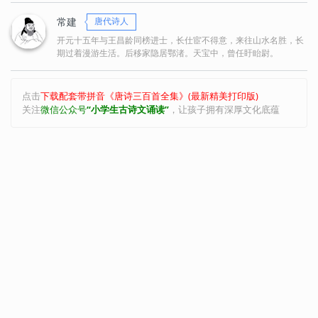
即此诗所说“清溪”所在。常建任职的盱眙，即今江苏盱眙，
常建
唐代诗人
与石门山分处淮河南北。常建辞官西返武昌樊山，大概渡淮
开元十五年与王昌龄同榜进士，长仕宦不得意，来往山水名胜，长
期过着漫游生活。后移家隐居鄂渚。天宝中，曾任盱眙尉。
绕道不远，就近到石门山一游，并在王昌龄隐居处住了一
夜。
首联写王昌龄隐居所在。“深不测”一作“深不极”，并非指
点击
下载配套带拼音《唐诗三百首全集》(最新精美打印版)
关注
微信公众号
“小学生古诗文诵读”
，让孩子拥有深厚文化底蕴
水的深度，而是说清溪水流入石门山深处，见不到头。王昌
龄隐居处便在清溪水流入的石门山上，望去只看见一片白
云。齐梁隐士、“山中宰相”陶弘景对齐高帝说：“山中何所
有？岭上多白云。只可自怡悦，不堪持赠君。”因而山中白
云便沿为隐者居处的标志，清高风度的象征。但陶弘景是著
名阔隐士，白云多；王昌龄却贫穷，云也孤，而更见出清
高。清人徐增说：“惟见孤云，是昌龄不在，并觉其孤
也。”这样理解，也具情趣。
中间两联即写夜宿王昌龄隐居处所见所感。王昌龄住处清
贫幽雅，一座孤零零的茅屋，即所谓“茅亭”。屋前有松树，
屋边种花，院里莳药，见出他的为人和情趣，独居而情不