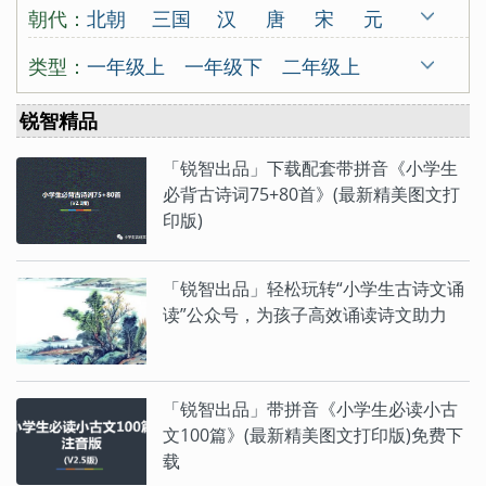
蒙学
北朝民歌
蔡伸
曹操
曹丕
曹勋
朝代：
北朝
三国
汉
唐
宋
元
曹植
曹组
曾觌
岑参
常建
晁补之
明
清
古代
五代
南朝
类型：
一年级上
一年级下
二年级上
陈东甫
程垓
陈亮
陈陶
陈与义
先秦
秦
东晋
西晋
近代
二年级下
三年级上
三年级下
锐智精品
陈子昂
崔颢
崔曙
崔涂
戴复古
四年级上
四年级下
五年级上
戴叔伦
杜甫
杜牧
杜秋娘
「锐智出品」下载配套带拼音《小学生
五年级下
六年级上
六年级下
必背古诗词75+80首》(最新精美图文打
杜审言
杜荀鹤
范成大
房舜卿
印版)
唐诗300首
宋词300首
古诗19首
方岳
范仲淹
冯延巳
高鼎
高适
咏史怀古
咏物言志
羁旅思乡
龚自珍
归有光
顾况
顾夐
韩翃
「锐智出品」轻松玩转“小学生古诗文诵
送别怀人
边塞征战
山水田园
读”公众号，为孩子高效诵读诗文助力
韩疁
韩偓
韩愈
韩元吉
韩缜
爱情闺怨
小古文100
三字经
贺知章
贺铸
侯蒙
皇甫冉
篇
百家姓
千字文
七年级上
七年级下
皇甫松
黄公绍
黄机
黄裳
黄升
「锐智出品」带拼音《小学生必读小古
八年级上
八年级下
九年级上
文100篇》(最新精美图文打印版)免费下
黄庭坚
黄孝迈
胡令能
贾岛
九年级下
高一上册
高一下册
载
蒋捷
姜夔
蒋氏女
皎然
贾谊