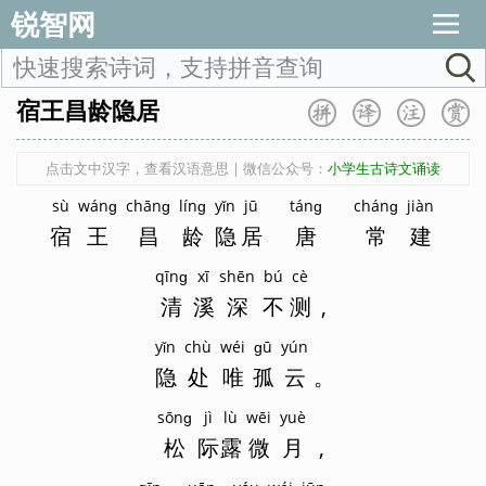
锐智网
宿王昌龄隐居
点击文中汉字，查看汉语意思 | 微信公众号：
小学生古诗文诵读
sù
wánɡ
chānɡ
línɡ
yǐn
jū
tánɡ
chánɡ
jiàn
宿
王
昌
龄
隐
居
唐
常
建
qīnɡ
xī
shēn
bú
cè
清
溪
深
不
测
,
yǐn
chù
wéi
ɡū
yún
隐
处
唯
孤
云
。
sōnɡ
jì
lù
wēi
yuè
松
际
露
微
月
,