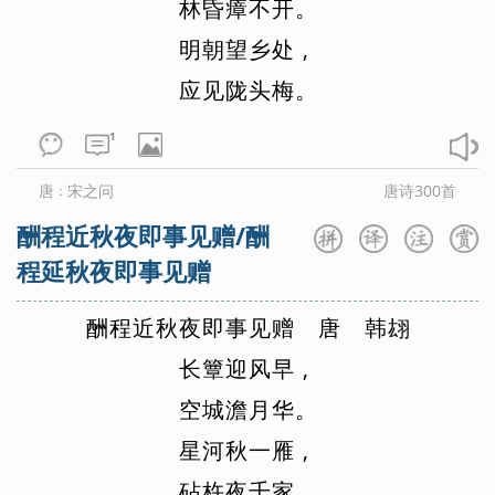
林
昏
瘴
不
开
。
明
朝
望
乡
处
,
应
见
陇
头
梅
。
1
唐
宋之问
唐诗300首
：
酬程近秋夜即事见赠/酬
程延秋夜即事见赠
酬
程
近
秋
夜
即
事
见
赠
唐
韩
翃
长
簟
迎
风
早
,
空
城
澹
月
华
。
星
河
秋
一
雁
,
砧
杵
夜
千
家
。