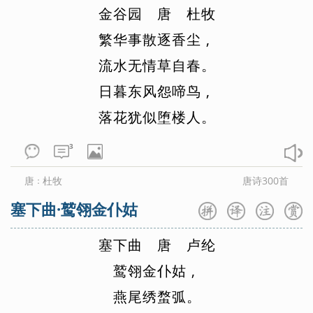
这首诗语言优美，节奏平缓，寓情于景，以景写情，写出
金
谷
园
唐
杜
牧
了征人眼前之景，心中之情，感人肺腑。诗意婉曲深远，让
繁
华
事
散
逐
香
尘
,
人回味无穷。刘禹锡《和令孤相公言怀寄河中杨少尹》中提
流
水
无
情
草
自
春
。
到李益，有“边月空悲芦管秋”句，即指此诗。可见此诗在当
日
暮
东
风
怨
啼
鸟
,
时已传诵很广。《唐诗纪事》说这首诗在当时便被度曲入
画。仔细体味全诗意境，的确也是谱歌作画的佳品。因而被
落
花
犹
似
堕
楼
人
。
谱入弦管，天下传唱，成为中唐绝句中出色的名篇之一。
3
唐
杜牧
唐诗300首
：
塞下曲·鹫翎金仆姑
塞
下
曲
唐
卢
纶
鹫
翎
金
仆
姑
,
燕
尾
绣
蝥
弧
。