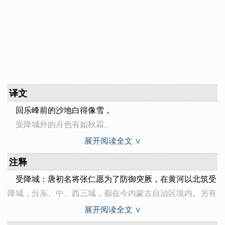
译文
回乐峰前的沙地白得像雪，
受降城外的月色有如秋霜。
不知何处吹起凄凉的芦管，
展开阅读全文 ∨
一夜间征人个个眺望故乡。
注释
受降城：唐初名将张仁愿​为了防御突厥，在黄河以北筑受
降城，分东、中、西三城，都在今内蒙古自治区境内。另有
一种说法是：公元646年（贞观二十年），唐太宗亲临灵州
展开阅读全文 ∨
接受突厥一部的投降,“受降城”之名即由此而来。