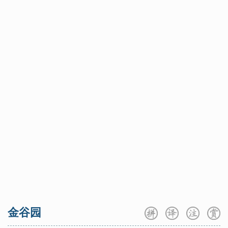
这漫长的边塞之夜，他们一个个披衣而起，忧郁的目光掠过
似雪的沙漠，如霜的月地，久久凝视着远方······“不知何
处”，写出了诗人月夜闻笛时的迷惘心情，映衬出夜景的空
寥寂寞。“一夜”和“尽望”又道出征人望乡之情的深重和急
切。
从全诗来看，前两句写的是色，第三句写的是声；末句抒
心中所感，写的是情。前三句都是为末句直接抒情作烘托、
铺垫。开头由视觉形象引动绵绵乡情，进而由听觉形象把乡
思的暗流引向滔滔的感情的洪波。前三句已经蓄势有余，末
句一般就用直抒写出。李益却蹊径独辟，让满孕之情在结尾
处打个回旋，用拟想中的征人望乡的镜头加以表现，使人感
到句绝而意不绝，在戛然而止处仍然漾开一个又一个涟漪。
这首诗艺术上的成功，就在于把诗中的景色、声音、感情三
者融合为一体，将诗情、画意与音乐美熔于一炉，组成了一
个完整的艺术整体，意境浑成，简洁空灵，而又具有含蕴不
金谷园
尽的特点。