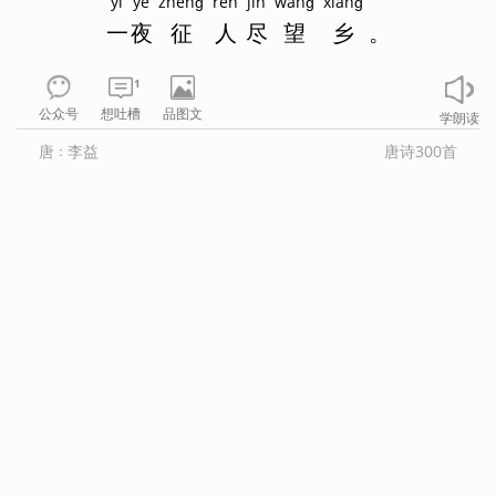
yì
yè
zhēnɡ
rén
jìn
wànɡ
xiānɡ
一
夜
征
人
尽
望
乡
。
1
公众号
想吐槽
品图文
学朗读
唐
李益
唐诗300首
：