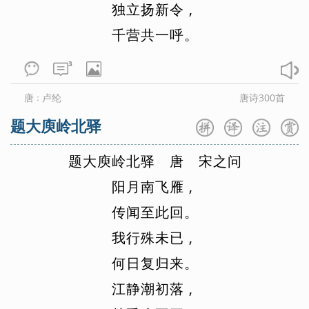
独
立
扬
新
令
,
千
营
共
一
呼
。
3
唐
卢纶
唐诗300首
：
题大庾岭北驿
题
大
庾
岭
北
驿
唐
宋
之
问
阳
月
南
飞
雁
,
传
闻
至
此
回
。
我
行
殊
未
已
,
何
日
复
归
来
。
江
静
潮
初
落
,