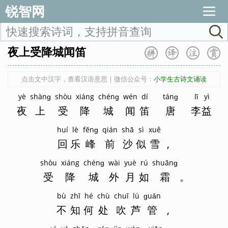
锐智网
夜上受降城闻笛
点击文中汉字，查看汉语意思 | 微信公众号：
小学生古诗文诵读
yè
shànɡ
shòu
xiáng
chénɡ
wén
dí
tánɡ
lǐ
yì
夜
上
受
降
城
闻
笛
唐
李
益
huí
lè
fēnɡ
qián
shā
sì
xuě
回
乐
峰
前
沙
似
雪
,
shòu
xiáng
chénɡ
wài
yuè
rú
shuānɡ
受
降
城
外
月
如
霜
。
bù
zhī
hé
chù
chuī
lú
ɡuǎn
不
知
何
处
吹
芦
管
,