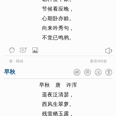
节
候
看
应
晚
,
心
期
卧
亦
赊
。
向
来
吟
秀
句
,
不
觉
已
鸣
鸦
。
1
唐
韩翃
唐诗300首
：
早秋
早
秋
唐
许
浑
遥
夜
泛
清
瑟
,
西
风
生
翠
萝
。
残
萤
栖
玉
露
,