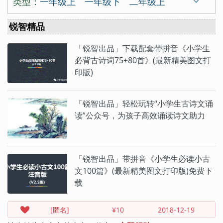
类型：
一年级上
一年级下
二年级上
陈东甫
程垓
陈亮
陈陶
陈与义
先秦
秦
东晋
西晋
近代
二年级下
三年级上
三年级下
锐智精品
陈子昂
崔颢
崔曙
崔涂
戴复古
四年级上
四年级下
五年级上
戴叔伦
杜甫
杜牧
杜秋娘
「锐智出品」下载配套带拼音《小学生
五年级下
六年级上
六年级下
必背古诗词75+80首》(最新精美图文打
杜审言
杜荀鹤
范成大
房舜卿
印版)
唐诗300首
宋词300首
古诗19首
方岳
范仲淹
冯延巳
高鼎
高适
咏史怀古
咏物言志
羁旅思乡
龚自珍
归有光
顾况
顾夐
韩翃
「锐智出品」轻松玩转“小学生古诗文诵
送别怀人
边塞征战
山水田园
读”公众号，为孩子高效诵读诗文助力
韩疁
韩偓
韩愈
韩元吉
韩缜
爱情闺怨
小古文100
三字经
贺知章
贺铸
侯蒙
皇甫冉
篇
百家姓
千字文
七年级上
七年级下
皇甫松
黄公绍
黄机
黄裳
黄升
「锐智出品」带拼音《小学生必读小古
八年级上
八年级下
九年级上
文100篇》(最新精美图文打印版)免费下
黄庭坚
黄孝迈
胡令能
贾岛
九年级下
高一上册
高一下册
载
蒋捷
姜夔
蒋氏女
皎然
贾谊
高二上册
高二下册
高三全册
金昌绪
纪昀
孔子
寇准
李白
[匿名]
¥10
2018-12-19