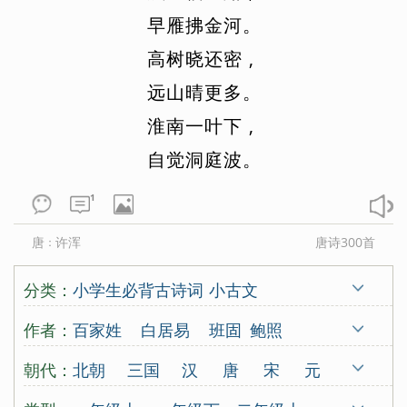
早
雁
拂
金
河
。
高
树
晓
还
密
,
远
山
晴
更
多
。
淮
南
一
叶
下
,
自
觉
洞
庭
波
。
1
唐
许浑
唐诗300首
：
分类：
小学生必背古诗词
小古文
唐诗三百首
宋词三百首
古诗十九首
作者：
百家姓
白居易
班固
鲍照
蒙学
北朝民歌
蔡伸
曹操
曹丕
曹勋
朝代：
北朝
三国
汉
唐
宋
元
曹植
曹组
曾觌
岑参
常建
晁补之
明
清
古代
五代
南朝