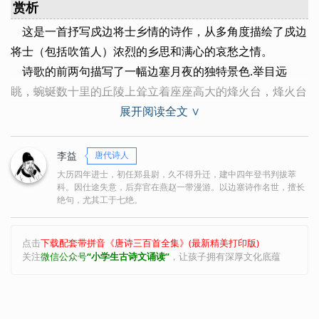
赏析
回乐峰：唐代有回乐县​，灵州治所，在今宁夏回族自治区
这是一首抒写戍边将士乡情的诗作，从多角度描绘了戍边
灵武县西南。回乐峰即当地山峰。一作“回乐烽”：指回乐县
将士（包括吹笛人）浓烈的乡思和满心的哀愁之情。
附近的烽火台。
诗歌的前两句描写了一幅边塞月夜的独特景色.举目远
城外：一作“城上”，一作“城下”。
眺，蜿蜒数十里的丘陵上耸立着座座高大的烽火台，烽火台
芦管：笛子。一作“芦笛”。
展开阅读全文 ∨
下是一片无垠的沙漠，在月光的映照下如同积雪的荒原。近
征人：戍边的将士。尽：全
看，高城之外月光皎洁，如同深秋的寒霜。沙漠并非雪原，
诗人偏说它“似雪”，月光并非秋霜，诗人偏说它“如霜”。诗
李益
唐代诗人
人如此运笔，是为了借这寒气袭人的景物来渲染心境的愁惨
大历四年进士，初任郑县尉，久不得升迁，建中四年登书判拔萃
科。因仕途失意，后弃官在燕赵一带漫游。以边塞诗作名世，擅长
凄凉。正是这似雪的沙漠和如霜的月光使受降城之夜显得格
绝句，尤其工于七绝。
外空寂惨淡。也使诗人格外强烈地感受到置身边塞绝域的孤
独，而生发出思乡情愫。
点击
下载配套带拼音《唐诗三百首全集》(最新精美打印版)
如果说前两句写景，景中寓情，蓄而未发；那么后两句则
关注
微信公众号
“小学生古诗文诵读”
，让孩子拥有深厚文化底蕴
正面写情。在万籁俱寂中，夜风送来呜呜咽咽的芦笛声。这
笛声使诗人想到：是哪座烽火台上的戍卒在借芦笛声倾诉那
无尽的边愁？那幽怨的笛声又触动了多少征人的思乡愁？在