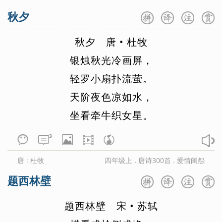
家庭院的门前，所以似乎伸手可及。尤其动人的，是写出了
秋夕
山势若奔，仿佛刚从远方匆匆来到，兴奋而热烈。所有这些
都把握住了景物的特征，而这种种描写，又都和充分的拟人
秋
夕
唐
•
杜
牧
化结合起来那情调、那笔致，完全像在表现“有朋自远方
银
烛
秋
光
冷
画
屏
，
来”的情景：情急心切，竟顾不得敲门就闯进庭院送上礼
轻
罗
小
扇
扑
流
萤
。
物。二者融合无间，相映生色，既奇崛又自然，既经锤炼又
无斧凿之痕，清新隽永，韵味深长。二、这两句诗也与杨德
天
阶
夜
色
凉
如
水
，
逢的形象吻合。在前联里，已可看到一个人品高洁、富于生
坐
看
牵
牛
织
女
星
。
活情趣的湖阴先生。所居仅为“茅檐”，他不仅“扫”，而且“长
扫”(即常扫)，以至于“静无苔”；“花木成畦”，非赖他人，而
3
是亲“手自栽”。可见他清静脱俗，朴实勤劳。这样一位高
士，徜徉于山水之间，当然比别人更能欣赏到它们的美，更
唐
杜牧
四年级上
唐诗300首
爱情闺怨
：
，
，
感到“一水”“两山”的亲近；诗人想象山水有情，和湖阴先生
题西林壁
早已缔结了深厚的交谊。诗以《书湖阴先生壁》为题，处处
关合，处处照应，由此也可见出诗人思致的绵密。此诗对
题
西
林
壁
宋
•
苏
轼
于“一水”“两山”的拟人化，既以自然景物的特征为基础，又