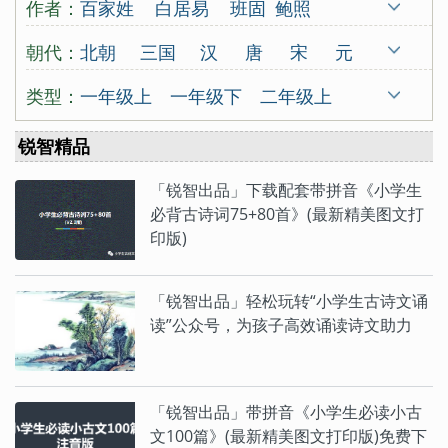
作者：
百家姓
白居易
班固
鲍照
蒙学
北朝民歌
蔡伸
曹操
曹丕
曹勋
朝代：
北朝
三国
汉
唐
宋
元
曹植
曹组
曾觌
岑参
常建
晁补之
明
清
古代
五代
南朝
类型：
一年级上
一年级下
二年级上
陈东甫
程垓
陈亮
陈陶
陈与义
先秦
秦
东晋
西晋
近代
二年级下
三年级上
三年级下
锐智精品
陈子昂
崔颢
崔曙
崔涂
戴复古
四年级上
四年级下
五年级上
戴叔伦
杜甫
杜牧
杜秋娘
「锐智出品」下载配套带拼音《小学生
五年级下
六年级上
六年级下
必背古诗词75+80首》(最新精美图文打
杜审言
杜荀鹤
范成大
房舜卿
印版)
唐诗300首
宋词300首
古诗19首
方岳
范仲淹
冯延巳
高鼎
高适
咏史怀古
咏物言志
羁旅思乡
龚自珍
归有光
顾况
顾夐
韩翃
「锐智出品」轻松玩转“小学生古诗文诵
送别怀人
边塞征战
山水田园
读”公众号，为孩子高效诵读诗文助力
韩疁
韩偓
韩愈
韩元吉
韩缜
爱情闺怨
小古文100
三字经
贺知章
贺铸
侯蒙
皇甫冉
篇
百家姓
千字文
七年级上
七年级下
皇甫松
黄公绍
黄机
黄裳
黄升
「锐智出品」带拼音《小学生必读小古
八年级上
八年级下
九年级上
文100篇》(最新精美图文打印版)免费下
黄庭坚
黄孝迈
胡令能
贾岛