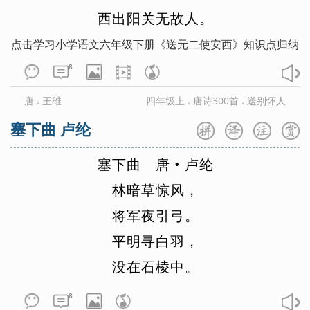
西
出
阳
关
无
故
人
。
点击学习小学语文六年级下册《送元二使安西》知识点归纳
8
唐
王维
四年级上
唐诗300首
送别怀人
：
，
，
塞下曲 卢纶
塞
下
曲
唐
•
卢
纶
林
暗
草
惊
风
，
将
军
夜
引
弓
。
平
明
寻
白
羽
，
没
在
石
棱
中
。
8