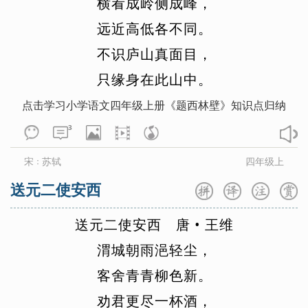
横
看
成
岭
侧
成
峰
，
与具体的生活内容相吻合，所以气足神完，浑化无迹，成为
远
近
高
低
各
不
同
。
古今传诵的名句。在修辞技巧上，三四两句也堪作范例。诗
人运用了对偶、拟人、借代的修 辞手法，把山水描写得有
不
识
庐
山
真
面
目
，
情且有趣。
只
缘
身
在
此
山
中
。
山水本是无情之物，可诗人说水“护田”，山“送青”，水对
点击学习小学语文四年级上册《题西林壁》知识点归纳
田有一种护措之情，山对人有一种友爱之情，这就使本来没
有生命的山水具有了人的情思，显得柔婉可爱，生动活泼。
3
本来水是环绕着绿色的农作物，但诗人没说具体的植物，而
宋
苏轼
四年级上
：
是用植物的色彩来代替，说“将绿绕”，环绕着绿意；青色，
也是虚的，是没法送的，诗人却说山要“送青来”，这就化实
送元二使安西
为虚，诗意盎然。事实是湖阴先生的房屋与山距离很近，主
送
元
二
使
安
西
唐
•
王
维
人开了门，就会看见青苍的山峰。可如果写成开门见青山，
那就全无诗味了，诗人换了个说法，从对面落笔，让山做了
渭
城
朝
雨
浥
轻
尘
，
主语，化静为动，顿成佳句，这真是巧思妙想，令人拍案叫
客
舍
青
青
柳
色
新
。
绝。
劝
君
更
尽
一
杯
酒
，