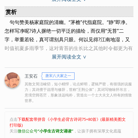
的一位邻里好友。
赏析
茅檐：茅屋檐下，这里指庭院。无苔：没有青苔。
句句赞美杨家庭院的清幽。“茅檐”代指庭院。“静”即净。
成畦(qí)：成垄成行。 畦：经过修整的一块块田地
怎样写净呢?诗人摒绝一切平泛的描绘，而仅用“无苔”二
护田：这里指护卫环绕着园田。
字，举重若轻，真可谓别具只眼。何以见得?江南地湿，又
将：携带。 绿：指水色。排闼(tà)：开门。 闼：小门。送
时值初夏多雨季节，这对青苔的生长比之其他时令都更为有
青来：送来绿色
展开阅读全文 ∨
利。况且，青苔性喜阴暗，总是生长在僻静之处，较之其他
杂草更难于扫除。而今庭院之内，连青苔也没有，不正表明
无处不净、无时不净吗?在这里，平淡无奇的形象由于恰当
王安石
唐宋八大家之一
的用字却具有了异常丰富的表现力。“花木”是庭院内最引人
其散文简洁峻切，短小精悍，论点鲜明，逻辑严密，有很强的说服
力；其诗擅于说理与修辞，世称“王荆公体”；其词写物咏怀吊古，
注目的景物。因为品种繁多，所以要分畦栽种。这样，“成
意境空阔苍茫，形象淡远纯朴，营造出一个士大夫文人特有的情致
畦”二字就并非仅仅交代花圃的整齐，也有力地暗示出花木
世界。
的丰美，既整齐又不单调。
这清幽环境令人陶醉，所以当诗人的目光从院内花木移向
点击
下载配套带拼音《小学生必背古诗词75+80首》(最新精美图文
打印版)
院外的山水时，他的思致才会那样悠远、飘逸，才会孕育出
关注
微信公众号
“小学生古诗文诵读”
，让孩子拥有深厚文化底蕴
下面一联的警句，门前的景物是一条河流，一片农田，两座