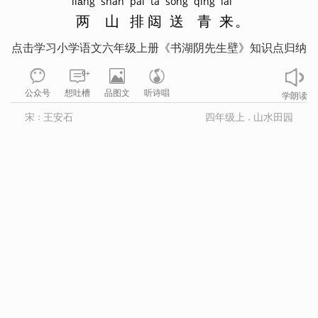
liǎng
shān
pái
tà
sòng
qīng
lái
两
山
排
闼
送
青
来
。
点击学习小学语文六年级上册《书湖阴先生壁》知识点归纳
9+
公众号
想吐槽
品图文
听诗唱
学朗读
宋
王安石
四年级上
山水田园
：
，