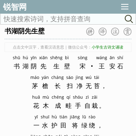
锐智网
书湖阴先生壁
点击文中汉字，查看汉语意思 | 微信公众号：
小学生古诗文诵读
shū
hú
yīn
xiān
shēng
bì
sòng
wáng
ān
shí
书
湖
阴
先
生
壁
宋
•
王
安
石
máo
yán
cháng
sǎo
jìng
wú
tái
茅
檐
长
扫
净
无
苔
，
huā
mù
chéng
qí
shǒu
zì
zāi
花
木
成
畦
手
自
栽
。
yī
shuǐ
hù
tián
jiāng
lǜ
rào
一
水
护
田
将
绿
绕
，