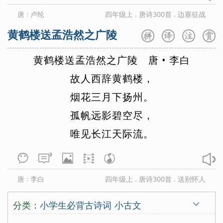
唐
卢纶
四年级上
唐诗300首
边塞征战
：
，
，
黄鹤楼送孟浩然之广陵
黄
鹤
楼
送
孟
浩
然
之
广
陵
唐
•
李
白
故
人
西
辞
黄
鹤
楼
，
烟
花
三
月
下
扬
州
。
孤
帆
远
影
碧
空
尽
，
唯
见
长
江
天
际
流
。
3
唐
李白
四年级上
唐诗300首
送别怀人
：
，
，
分类：
小学生必背古诗词
小古文
唐诗三百首
宋词三百首
古诗十九首