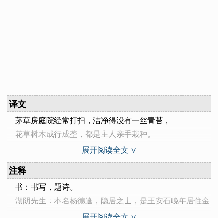
译文
茅草房庭院经常打扫，洁净得没有一丝青苔，
花草树木成行成垄，都是主人亲手栽种。
庭院外一条小河保护着农田，并且环绕着农田。
展开阅读全文 ∨
两座大山打开门来为人们送去绿色。
注释
书：书写，题诗。
湖阴先生：本名杨德逢，隐居之士，是王安石晚年居住金
陵时的邻居。也是作者元丰年间闲居江宁（今江苏南京）时
展开阅读全文 ∨