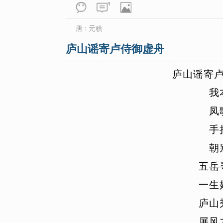
1
唐
元稹
：
庐山谣寄卢侍御虚舟
庐
山
谣
寄
我
凤
手
朝
五
岳
一
生
庐
山
屏
风