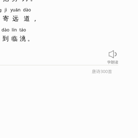
ɡ
jì
yuǎn
dào
寄
远
道
,
dào
lín
táo
日
到
临
洮
。
学朗读
唐诗300首