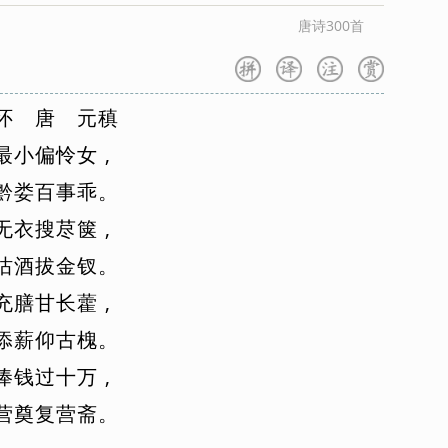
唐诗300首
怀
唐
元
稹
最
小
偏
怜
女
,
黔
娄
百
事
乖
。
无
衣
搜
荩
箧
,
沽
酒
拔
金
钗
。
充
膳
甘
长
藿
,
添
薪
仰
古
槐
。
俸
钱
过
十
万
,
营
奠
复
营
斋
。