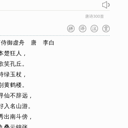
唐诗300首
卢
侍
御
虚
舟
唐
李
白
本
楚
狂
人
,
歌
笑
孔
丘
。
持
绿
玉
杖
,
别
黄
鹤
楼
。
寻
仙
不
辞
远
,
好
入
名
山
游
。
秀
出
南
斗
傍
,
九
叠
云
锦
张
。