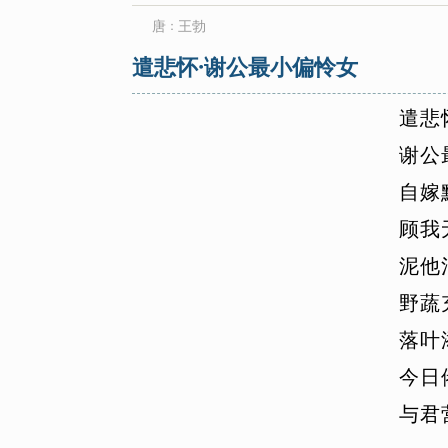
唐
王勃
：
遣悲怀·谢公最小偏怜女
遣
悲
谢
公
自
嫁
顾
我
泥
他
野
蔬
落
叶
今
日
与
君