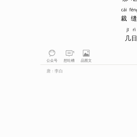
cái
fén
裁
缝
jǐ
rì
几
1
公众号
想吐槽
品图文
唐
李白
：