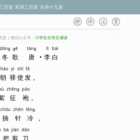
三百首
宋词三百首
古诗十九首
思 | 微信公众号：
小学生古诗文诵读
dōnɡ
ɡē
tánɡ
lǐ
bái
冬
歌
唐
•
李
白
zhāo
yì
shǐ
fā
朝
驿
使
发
,
xù
zhēnɡ
páo
絮
征
袍
。
chōu
zhēn
lěnɡ
抽
针
冷
,
n
bǎ
jiǎn
dāo
堪
把
剪
刀
。