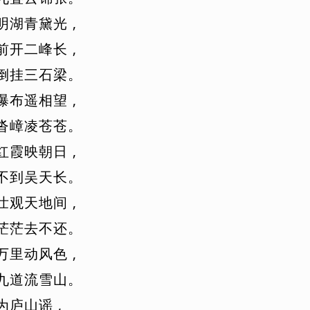
明
湖
青
黛
光
,
前
开
二
峰
长
,
倒
挂
三
石
梁
。
瀑
布
遥
相
望
,
沓
嶂
凌
苍
苍
。
红
霞
映
朝
日
,
不
到
吴
天
长
。
壮
观
天
地
间
,
茫
茫
去
不
还
。
万
里
动
风
色
,
九
道
流
雪
山
。
为
庐
山
谣
,