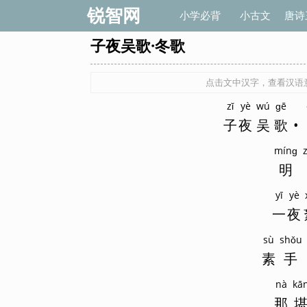
锐智网
小学必背
小古文
唐诗
子夜吴歌·冬歌
点击文中汉字，查看汉语意
zǐ
yè
wú
ɡē
子
夜
吴
歌
•
mínɡ
明
yī
yè
一
夜
sù
shǒu
素
手
nà
kā
那