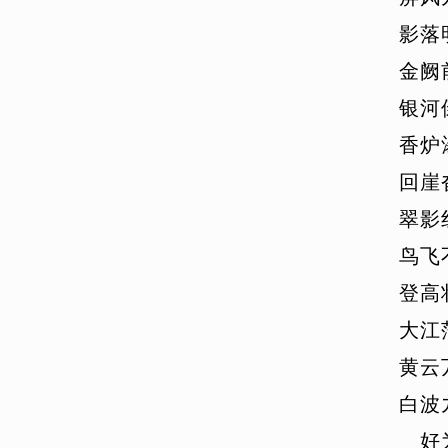
影
落
金
阙
银
河
香
炉
回
崖
翠
影
鸟
飞
登
高
大
江
黄
云
白
波
好