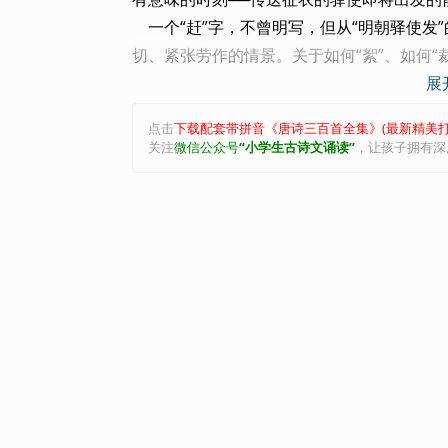
一个“赶”字，不曾明写，但从“明朝驿使发
切、紧张劳作的情景。关于如何“絮”、如何“
展
把剪的感觉，突出一个“冷”字。素手抽针已觉
要的是有助于情节的生动性。
点击
下载配套带拼音《唐诗三百首全集》(最新精美打
天气的严寒，使“敢将十指夸针巧”的女子
关注
微信公众号
“小学生古诗文诵读”
，让孩子拥有深
物焦急情态宛如画出。“明朝驿使发”，分明
的更冷。所以又巴不得驿使早发、快发。这
着手一边赶裁、赶絮、赶缝。“一夜絮征袍”
可是，“才下眉头，却上心头”，又情急起来
使行迟，盼望驿车加紧了。“裁缝寄远道，几
落笔，通过形象刻画与心理描写结合，塑造
上一波未平，一波又起，起得突兀，结得意