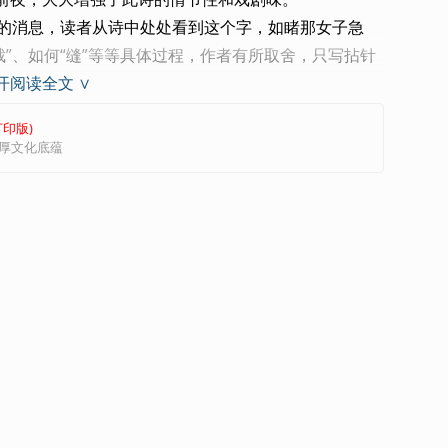
”的消息，读者从诗中处处看到这个字，如睹那女子急
裁”、如何“缝”等等具体过程，作者有所取舍，只写拈针
开阅读全文 ∨
很冷，还要握那冰冷的剪刀。“冷”便切合“冬歌”，更重
印版)
不那么得心应手了，而时不我待，偏偏驿使就要出发，人
厚文化底蕴
有些埋怨的意思了。她从自己的冷必然会想到临洮，那边
种矛盾心理亦从无字处表出。读者似乎又看见她一边呵
，言简而意足，看来大功告成，她应该大大松口气了。
，路是这样远，“寒到身边衣到无”呢？这回却是恐怕驿
日到临洮？”这迫不及待的一问，含多少深情呵。从侧面
出一个活生生的思妇形象，成功表达了诗歌主题。结构
远，情节生动感人。