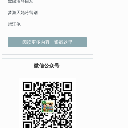
金陵酒肆留别
梦游天姥吟留别
赠汪伦
阅读更多内容，狠戳这里
微信公众号