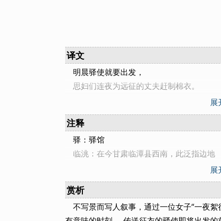
译文
明晨驿使就要出发，
思妇们连夜为远征的丈夫赶制棉衣。
纤纤素手连抽针都冷得不行，
展
更不说用那冰冷的剪刀来裁衣服了。
注释
妾将裁制好的衣物寄向远方，
驿：驿馆
几时才能到达边关临洮？
临洮：在今甘肃临潭县西南，此泛指边地
展
赏析
不写景而写人叙事，通过一位女子“一夜絮
有意味的时刻──传送征衣的驿使即将出发的