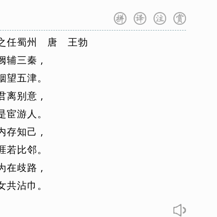
之
任
蜀
州
唐
王
勃
阙
辅
三
秦
,
烟
望
五
津
。
君
离
别
意
,
是
宦
游
人
。
内
存
知
己
,
涯
若
比
邻
。
为
在
歧
路
,
女
共
沾
巾
。