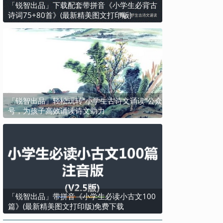
「锐智出品」下载配套带拼音《小学生必背古
诗词75+80首》(最新精美图文打印版)
「锐智出品」轻松玩转“小学生古诗文诵读”公众
号，为孩子高效诵读诗文助力
「锐智出品」带拼音《小学生必读小古文100
篇》(最新精美图文打印版)免费下载