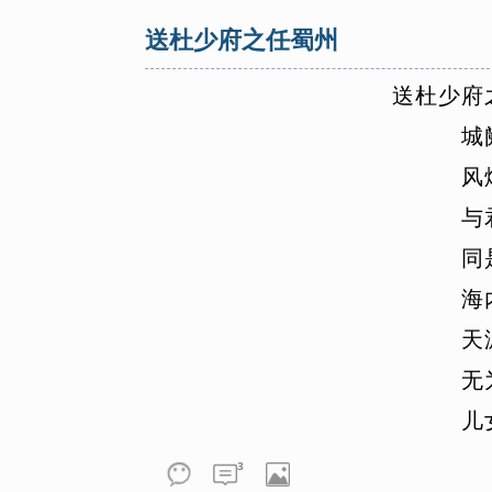
送杜少府之任蜀州
送
杜
少
府
城
风
与
同
海
天
无
儿
3