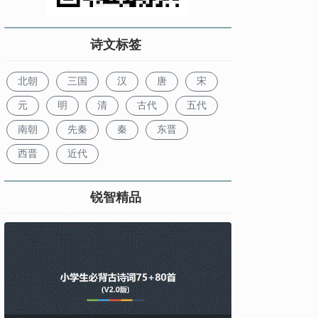
诗文标签
北朝
三国
汉
唐
宋
元
明
清
古代
五代
南朝
先秦
秦
东晋
西晋
近代
锐智精品